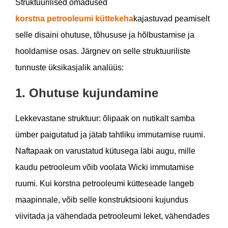
Struktuurilised omadused
korstna petrooleumi küttekeha
kajastuvad peamiselt
selle disaini ohutuse, tõhususe ja hõlbustamise ja
hooldamise osas. Järgnev on selle struktuuriliste
tunnuste üksikasjalik analüüs:
1. Ohutuse kujundamine
Lekkevastane struktuur: õlipaak on nutikalt samba
ümber paigutatud ja jätab tahtliku immutamise ruumi.
Naftapaak on varustatud kütusega läbi augu, mille
kaudu petrooleum võib voolata Wicki immutamise
ruumi. Kui korstna petrooleumi kütteseade langeb
maapinnale, võib selle konstruktsiooni kujundus
viivitada ja vähendada petrooleumi leket, vähendades