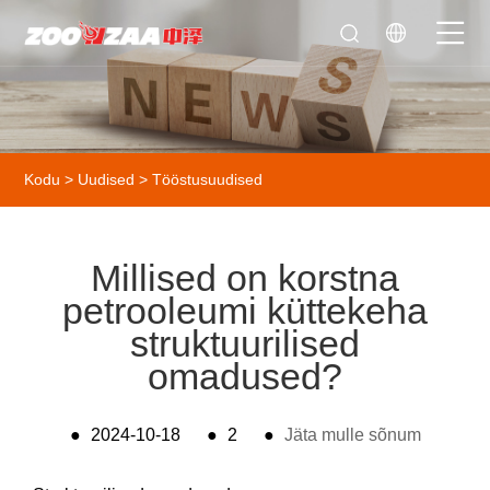
Kodu
>
Uudised
>
Tööstusuudised
Millised on korstna
petrooleumi küttekeha
struktuurilised
omadused?
●
2024-10-18
●
2
●
Jäta mulle sõnum