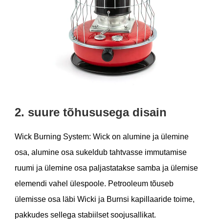
2. suure tõhususega disain
Wick Burning System: Wick on alumine ja ülemine
osa, alumine osa sukeldub tahtvasse immutamise
ruumi ja ülemine osa paljastatakse samba ja ülemise
elemendi vahel ülespoole. Petrooleum tõuseb
ülemisse osa läbi Wicki ja Burnsi kapillaaride toime,
pakkudes sellega stabiilset soojusallikat.