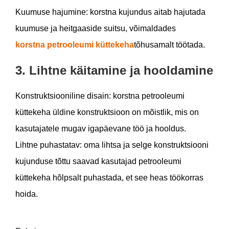
Kuumuse hajumine: korstna kujundus aitab hajutada
kuumuse ja heitgaaside suitsu, võimaldades
korstna petrooleumi küttekeha
tõhusamalt töötada.
3. Lihtne käitamine ja hooldamine
Konstruktsiooniline disain: korstna petrooleumi
küttekeha üldine konstruktsioon on mõistlik, mis on
kasutajatele mugav igapäevane töö ja hooldus.
Lihtne puhastatav: oma lihtsa ja selge konstruktsiooni
kujunduse tõttu saavad kasutajad petrooleumi
küttekeha hõlpsalt puhastada, et see heas töökorras
hoida.