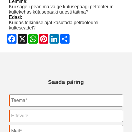
Eelmine:
Kui sageli pean ma valge kütusepaagi petrooleumi
küttekehas kütusepaaki uuesti täitma?
Edasi:
Kuidas telkimise ajal kasutada petrooleumi
kütteseadet?
Facebook
X
WhatsApp
Pinterest
LinkedIn
Share
Saada päring