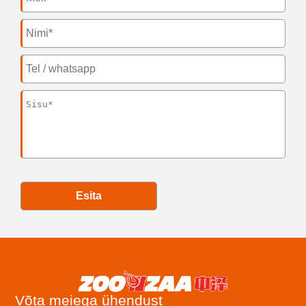
Esita
Võta meiega ühendust