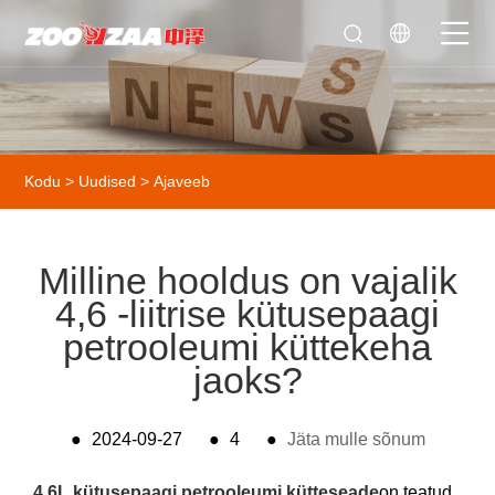
Kodu
>
Uudised
>
Ajaveeb
Milline hooldus on vajalik
4,6 -liitrise kütusepaagi
petrooleumi küttekeha
jaoks?
●
2024-09-27
●
4
●
Jäta mulle sõnum
4,6L kütusepaagi petrooleumi kütteseade
on teatud