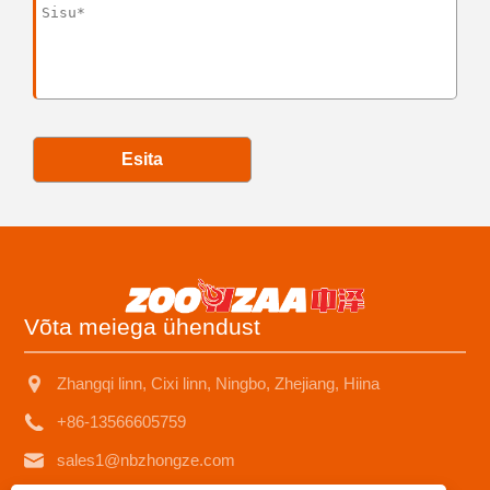
Esita
Võta meiega ühendust
Zhangqi linn, Cixi linn, Ningbo, Zhejiang, Hiina
+86-13566605759
sales1@nbzhongze.com