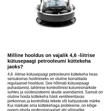
Milline hooldus on vajalik 4,6 -liitrise
kütusepaagi petrooleumi küttekeha
jaoks?
4,6 -liitrise kütusepaagi petrooleumi küttekeha heas
seisukorras hoidmiseks on oluline korraldada
regulaarset hooldust. See hõlmab kütusepaagi
puhastamist, tahtmise kontrollimist kulumismärkide
suhtes ja süütesüsteemi akude asendamist. Samuti on
oluline hoida küttekeha hästi ventileeritavas
piirkonnas ja kontrollida lekete või kahjustuste märke.
Kui märkate oma küttekehaga probleeme, on kõige
parem otsida professionaalset abi võimalike