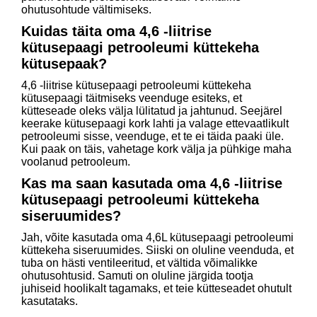
ohutusohtude vältimiseks.
Kuidas täita oma 4,6 -liitrise
kütusepaagi petrooleumi küttekeha
kütusepaak?
4,6 -liitrise kütusepaagi petrooleumi küttekeha
kütusepaagi täitmiseks veenduge esiteks, et
kütteseade oleks välja lülitatud ja jahtunud. Seejärel
keerake kütusepaagi kork lahti ja valage ettevaatlikult
petrooleumi sisse, veenduge, et te ei täida paaki üle.
Kui paak on täis, vahetage kork välja ja pühkige maha
voolanud petrooleum.
Kas ma saan kasutada oma 4,6 -liitrise
kütusepaagi petrooleumi küttekeha
siseruumides?
Jah, võite kasutada oma 4,6L kütusepaagi petrooleumi
küttekeha siseruumides. Siiski on oluline veenduda, et
tuba on hästi ventileeritud, et vältida võimalikke
ohutusohtusid. Samuti on oluline järgida tootja
juhiseid hoolikalt tagamaks, et teie kütteseadet ohutult
kasutataks.