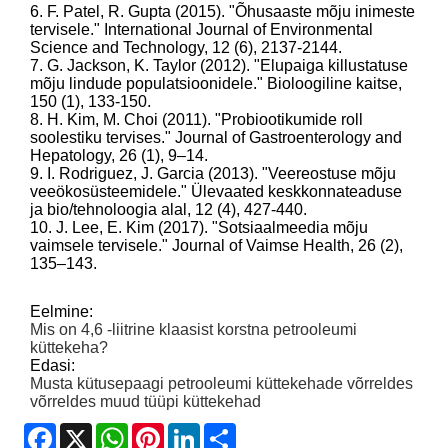
6. F. Patel, R. Gupta (2015). "Õhusaaste mõju inimeste
tervisele." International Journal of Environmental
Science and Technology, 12 (6), 2137-2144.
7. G. Jackson, K. Taylor (2012). "Elupaiga killustatuse
mõju lindude populatsioonidele." Bioloogiline kaitse,
150 (1), 133-150.
8. H. Kim, M. Choi (2011). "Probiootikumide roll
soolestiku tervises." Journal of Gastroenterology and
Hepatology, 26 (1), 9–14.
9. I. Rodriguez, J. Garcia (2013). "Veereostuse mõju
veeökosüsteemidele." Ülevaated keskkonnateaduse
ja bio/tehnoloogia alal, 12 (4), 427-440.
10. J. Lee, E. Kim (2017). "Sotsiaalmeedia mõju
vaimsele tervisele." Journal of Vaimse Health, 26 (2),
135–143.
Eelmine:
Mis on 4,6 -liitrine klaasist korstna petrooleumi
küttekeha?
Edasi:
Musta kütusepaagi petrooleumi küttekehade võrreldes
võrreldes muud tüüpi küttekehad
Facebook
X
WhatsApp
Pinterest
LinkedIn
Share