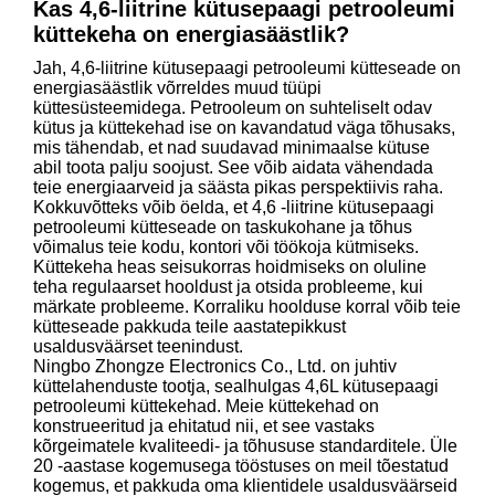
Kas 4,6-liitrine kütusepaagi petrooleumi
küttekeha on energiasäästlik?
Jah, 4,6-liitrine kütusepaagi petrooleumi kütteseade on
energiasäästlik võrreldes muud tüüpi
küttesüsteemidega. Petrooleum on suhteliselt odav
kütus ja küttekehad ise on kavandatud väga tõhusaks,
mis tähendab, et nad suudavad minimaalse kütuse
abil toota palju soojust. See võib aidata vähendada
teie energiaarveid ja säästa pikas perspektiivis raha.
Kokkuvõtteks võib öelda, et 4,6 -liitrine kütusepaagi
petrooleumi kütteseade on taskukohane ja tõhus
võimalus teie kodu, kontori või töökoja kütmiseks.
Küttekeha heas seisukorras hoidmiseks on oluline
teha regulaarset hooldust ja otsida probleeme, kui
märkate probleeme. Korraliku hoolduse korral võib teie
kütteseade pakkuda teile aastatepikkust
usaldusväärset teenindust.
Ningbo Zhongze Electronics Co., Ltd. on juhtiv
küttelahenduste tootja, sealhulgas 4,6L kütusepaagi
petrooleumi küttekehad. Meie küttekehad on
konstrueeritud ja ehitatud nii, et see vastaks
kõrgeimatele kvaliteedi- ja tõhususe standarditele. Üle
20 -aastase kogemusega tööstuses on meil tõestatud
kogemus, et pakkuda oma klientidele usaldusväärseid