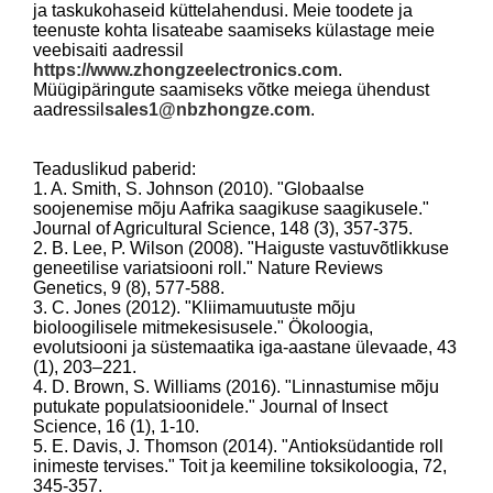
ja taskukohaseid küttelahendusi. Meie toodete ja
teenuste kohta lisateabe saamiseks külastage meie
veebisaiti aadressil
https://www.zhongzeelectronics.com
.
Müügipäringute saamiseks võtke meiega ühendust
aadressil
sales1@nbzhongze.com
.
Teaduslikud paberid:
1. A. Smith, S. Johnson (2010). "Globaalse
soojenemise mõju Aafrika saagikuse saagikusele."
Journal of Agricultural Science, 148 (3), 357-375.
2. B. Lee, P. Wilson (2008). "Haiguste vastuvõtlikkuse
geneetilise variatsiooni roll." Nature Reviews
Genetics, 9 (8), 577-588.
3. C. Jones (2012). "Kliimamuutuste mõju
bioloogilisele mitmekesisusele." Ökoloogia,
evolutsiooni ja süstemaatika iga-aastane ülevaade, 43
(1), 203–221.
4. D. Brown, S. Williams (2016). "Linnastumise mõju
putukate populatsioonidele." Journal of Insect
Science, 16 (1), 1-10.
5. E. Davis, J. Thomson (2014). "Antioksüdantide roll
inimeste tervises." Toit ja keemiline toksikoloogia, 72,
345-357.