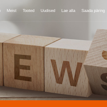
u
Meist
Tooted
Uudised
Lae alla
Saada päring