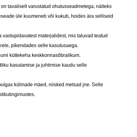
on tavaliselt varustatud ohutusseadmetega, näiteks
eseade üle kuumeneb või kukub, hoides ära selliseid
a vastupidavatest materjalidest, mis taluvad teatud
ärele, pikendades selle kasutusaega.
leumi küttekeha keskkonnasõbralikum.
liku kasutamise ja juhtimise kaudu selle
ulgas külmade mäed, niisked metsad jne. Selle
tikutingimustes.