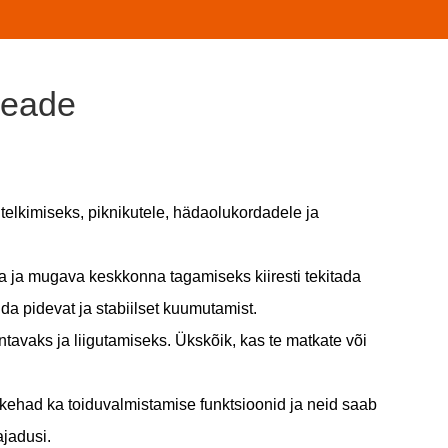
seade
 telkimiseks, piknikutele, hädaolukordadele ja
ja ja mugava keskkonna tagamiseks kiiresti tekitada
a pidevat ja stabiilset kuumutamist.
avaks ja liigutamiseks. Ükskõik, kas te matkate või
tekehad ka toiduvalmistamise funktsioonid ja neid saab
ajadusi.