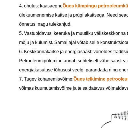
4. ohutus: kaasaegne
Õues kämpingu petrooleumkü
ülekuumenemise kaitse ja prügilakaitsega. Need sead
õnnetusi nagu tulekahjud.
5. Vastupidavus: keeruka ja muutliku väliskeskkonna tõ
mõju ja kulumist. Samal ajal võtab selle konstruktsi
6. Keskkonnakaitse ja energiasääst: võrreldes tradi
Petrooleumipõlemine annab suhteliselt vähe saasteain
energiakasutuse tõhusust veelgi parandada ning ene
7. Tugev kohanemisvõime:
Õues telkimine petrooleu
võimas kuumutamisvõime ja teisaldatavus võimaldavad 