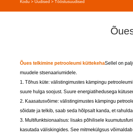
Kodu
>
Uudised
>
Tööstusuudised
Õues
Õues telkimine petrooleumi küttekeha
Sellel on pal
muudele stsenaariumidele.
1. Tõhus küte: välistingimustes kämpingu petrooleumi 
suure hulga soojust. Suure energiatihedusega kütusen
2. Kaasatusvõime: välistingimustes kämpingu petroole
sõidate ja telkib, saab seda hõlpsalt kanda, et rahuld
3. Multifunktsionaalsus: lisaks põhilisele kuumutusfu
kasutada väliskingides. See mitmekülgsus võimaldab t