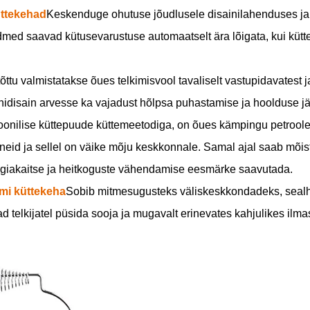
ttekehad
Keskenduge ohutuse jõudlusele disainilahenduses ja 
med saavad kütusevarustuse automaatselt ära lõigata, kui kütt
ttu valmistatakse õues telkimisvool tavaliselt vastupidavatest j
oonidisain arvesse ka vajadust hõlpsa puhastamise ja hoolduse j
tsioonilise küttepuude küttemeetodiga, on õues kämpingu petroo
eid ja sellel on väike mõju keskkonnale. Samal ajal saab mõist
rgiakaitse ja heitkoguste vähendamise eesmärke saavutada.
mi küttekeha
Sobib mitmesugusteks väliskeskkondadeks, sealh
telkijatel püsida sooja ja mugavalt erinevates kahjulikes ilmas