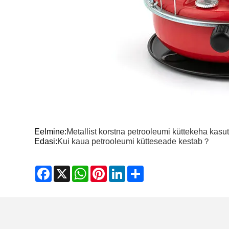
Eelmine:
Metallist korstna petrooleumi küttekeha kas
Edasi:
Kui kaua petrooleumi kütteseade kestab？
Facebook
X
WhatsApp
Pinterest
LinkedIn
Share