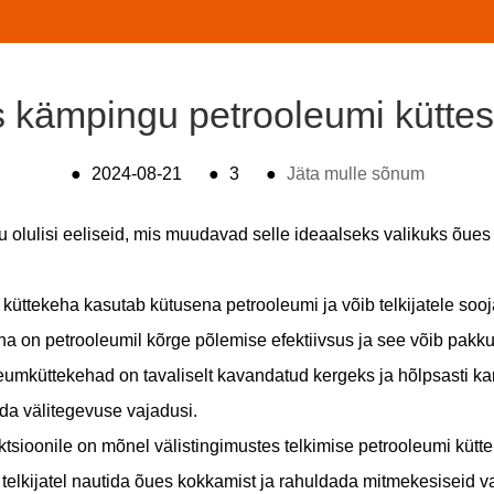
 kämpingu petrooleumi kütte
●
2024-08-21
●
3
●
Jäta mulle sõnum
ju olulisi eeliseid, mis muudavad selle ideaalseks valikuks õues
küttekeha kasutab kütusena petrooleumi ja võib telkijatele soo
a on petrooleumil kõrge põlemise efektiivsus ja see võib pakkud
umküttekehad on tavaliselt kavandatud kergeks ja hõlpsasti kant
ada välitegevuse vajadusi.
nktsioonile on mõnel välistingimustes telkimise petrooleumi küt
elkijatel nautida õues kokkamist ja rahuldada mitmekesiseid v