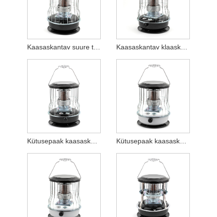
Kaasaskantav suure tõhususega petrooleumi kütteseade
Kaasaskantav klaaskorstnaga petrooleumi kütteseade
Kütusepaak kaasaskantav klaaskorsten petrooleumi pliit
Kütusepaak kaasaskantav klaaskorstnaga petrooleumi kütteseade