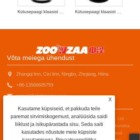
Kütusepaagi klaasist korstna petrooleumi pliit väljas telkimiseks
Kütusepaagi klaasist korstna petrooleumi kütteseade välitelkimiseks
Võta meiega ühendust
Zhangqi linn, Cixi linn, Ningbo, Zhejiang, Hiina
+86-13566605759
sales1@nbzhongze.com
X
Kasutame küpsiseid, et pakkuda teile
paremat sirvimiskogemust, analüüsida saidi
Autoriõigus © 2023 Ningbo Zhongze Electronics Co., Ltd. -
liiklust ja isikupärastada sisu. Seda saiti
Hiina petrooleumi küttekeha, petrooleumipliit, metalli korstna
kasutades nõustute meie küpsiste
petrooleumi küttekeha tarnijad - kõik õigused kaitstud.
kasutamisega.
Privaatsuspoliitika
Links
|
Sitemap
|
RSS
|
XML
|
Privaatsuspoliitika
|