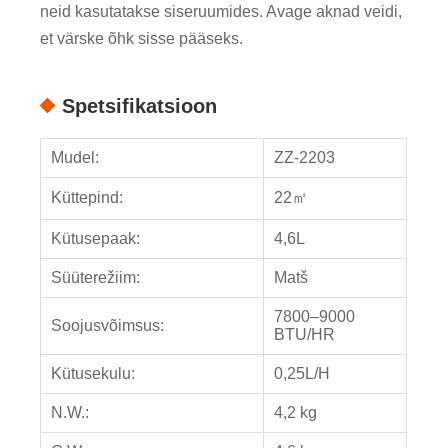
neid kasutatakse siseruumides. Avage aknad veidi,
et värske õhk sisse pääseks.
Spetsifikatsioon
Mudel:
ZZ-2203
Küttepind:
22㎡
Kütusepaak:
4,6L
Süüterežiim:
Matš
7800–9000
Soojusvõimsus:
BTU/HR
Kütusekulu:
0,25L/H
N.W.:
4,2 kg