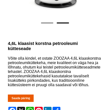
4,6L klaasist korstna petrooleumi
kütteseade
Võite olla kindel, et ostate ZOOZAA 4,6L klaaskorstna
petrooleumiküttekeha, meie kvaliteet on väga hea ja
lõhnatu, ohutum kui teistel petrooleumikütteseadmete
tehastel. ZOOZAA 4,6L klaaskorstna
petrooleumiküttekehasid kasutatakse tavaliselt
lisakütteks piirkondades, kus traditsiooniline
küttesüsteem ei pruugi olla saadaval või tõhus.
Saada päring
Facebook
X
WhatsApp
Pinterest
LinkedIn
Share