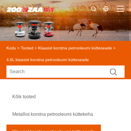
Kodu
>
Tooted
>
Klaasist korstna petrooleumi kütteseade
>
4,6L klaasist korstna petrooleumi kütteseade
Kõik tooted
Metallist korstna petrooleumi küttekeha