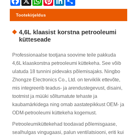
Tootekirjeldus
4,6L klaasist korstna petrooleumi
kütteseade
Professionaalse tootjana soovime teile pakkuda
4,6L klaaskorstna petrooleumi küttekeha. See võib
ulatuda 18 tunnini pidevaks põlemisajaks. Ningbo
Zhongze Electronics Co., Ltd. on terviklik ettevõte,
mis integreerib teadus- ja arendustegevust, disaini,
tootmist ja müüki sõltumatute tehaste ja
kaubamärkidega ning omab aastatepikkust OEM- ja
ODM-petrooleumi küttekeha kogemust.
Petrooleumiküttekehad toodavad põlemisgaase,
sealhulgas vingugaasi, palun ventilatsiooni, eriti kui