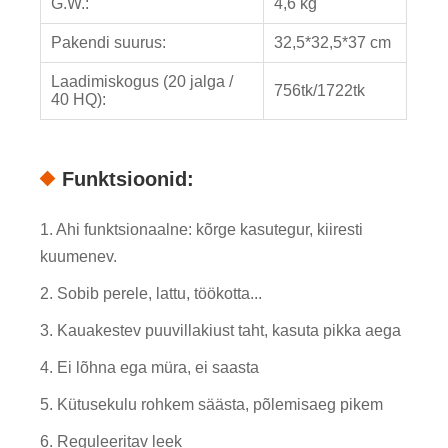
G.W.:
4,6 kg
Pakendi suurus:
32,5*32,5*37 cm
Laadimiskogus (20 jalga /
756tk/1722tk
40 HQ):
Funktsioonid:
1. Ahi funktsionaalne: kõrge kasutegur, kiiresti
kuumenev.
2. Sobib perele, lattu, töökotta...
3. Kauakestev puuvillakiust taht, kasuta pikka aega
4. Ei lõhna ega müra, ei saasta
5. Kütusekulu rohkem säästa, põlemisaeg pikem
6. Reguleeritav leek